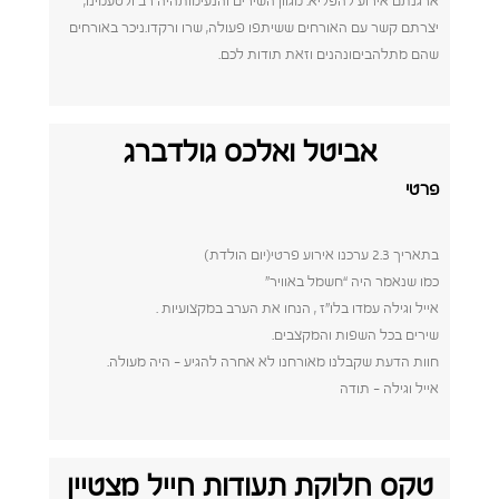
ארגנתם אירוע להפליא. מגוון השירים והנעימותהיה רב ולטעמינו,
יצרתם קשר עם האורחים ששיתפו פעולה, שרו ורקדו.ניכר באורחים
שהם מתלהביםונהנים וזאת תודות לכם.
אביטל ואלכס גולדברג
פרטי
בתאריך 2.3 ערכנו אירוע פרטי(יום הולדת)
כמו שנאמר היה “חשמל באוויר”
אייל וגילה עמדו בלו”ז , הנחו את הערב במקצועיות .
שירים בכל השפות והמקצבים.
חוות הדעת שקבלנו מאורחנו לא אחרה להגיע – היה מעולה.
אייל וגילה – תודה
טקס חלוקת תעודות חייל מצטיין