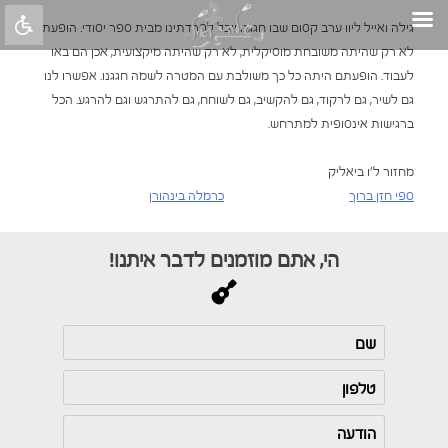
Skip
גילה ואייל ליוו ערב קסום שבו חגגנו יובל לפרדתינו מבית ספר יסודי. הופעתם
to
לא רק שהיתה משובחת מוסיקלית, לא רק שהיתה מיקצועית, אכן הם באו
content
לעבוד. הופעתם היתה כל כך משולבת עם המטרה לשמה חגגנו. אפשרו לנו
גם לשיר, גם לרקוד, גם להקשיב, גם לשוחח, גם להתרגש וגם להרגע. הכל
ברגישות אינסופית למתרחש.
מחזור ל'ו ביאליק
ספי חזן ברוך
כרמלה בינהורן
ניווט
הי, אתם מוזמנים לדבר איתנו!