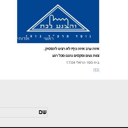
Skip
to
content
ראשי
אודותינו
ג
גילה ואיל כהן מוזיקה לאירועים
גילה ואיל כהן עושים כבוד למוזיקה
איזה ערב איזה כיף! לא רצינו להפסיק .
צוות נעים ומקסים נהננו מכל רגע
בית ספר הראלי 1.7.04
ירדן
ניווט