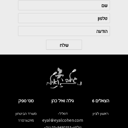
הצאלים 6
גילה ואיל כהן
מס’ ספק
ראשון לציון
דוא"ל-
משרד הביטחון
11016295
eyal@eyalcohen.com
טלפון-03-9490353 נייד-