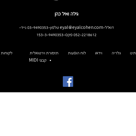
גילה ואיל כהן
דוא"ל-eyal@eyalcohen.com טלפון-03-9490353 נייד-
052-2218612 פקס-153-3-9490353
ינו
גלריה
וידאו
לוח הופעות
תזמורת וירטואלית
לקוחות 
קבצי MIDI