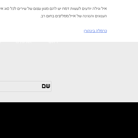
Skip
איל וגילה יודעים לעשות דמח יש להם מגוון עצום של שירים לכל סוג 
to
הענוגים והנגינה של אייל.ממליצים בחום רב.
content
כרמלה בינהורן
ניווט
ראשי
אודותינו
ג
גילה ואיל כהן מוזיקה לאירועים
גילה ואיל כהן עושים כבוד למוזיקה