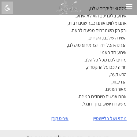
Skip
גילה ואייל יקרים שלנו,
to
אירוע בלעדיכם הוא לא אירוע.
content
אתם מלווים אותנו כבר שנים רבות,
ורק רק משתבחים מפעם לפעם.
השירה שלכם, השירים,
הנגינה-הכל יחד יוצר אירוע מושלם,
אירוע חד פעמי
מודים לכם מכל כל הלב.
תודה לכם על ההקפדה,
ההשקעה,
הנדיבות,
מאור הפנים.
אתם אנשים מיוחדים במינם.
משפחת יושע-ברוך-חנגל.
ניווט
מחזי ויעל בליישטיין
איריס קורן