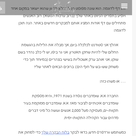
Skip
זהו דף לדוגמה. הוא שונה מפוסט רגיל בבלוג מכיוון שהוא יישאר במקום אחד
to
ויופיע בתפריט הניווט באתר שלך (ברוב ערכות הנושא). רוב האנשים
content
מתחילים עם דף אודות המציג אותם למבקרים חדשים באתר. הנה תוכן
לדוגמה:
אהלן! אני סטודנט לכלכלה ביום, אך מבלה את הלילות בהגשמת
החלום שלי להיות שחקן תאטרון. אני גר ביפו, יש לי כלב נהדר בשם
שוקו, אני אוהב ערק אשכוליות בשישי בצהריים (במיוחד תוך כדי
משחק שש-בש על חוף הים). ברוכים הבאים לאתר שלי!
… או משהו כזה:
החברה א.א. שומדברים נוסדה בשנת 1971, והיא מספקת
שומדברים איכותיים לציבור מאז. א.א. שומדברים ממוקמת בעיר
תקוות-ים, מעסיקה מעל 2,000 אנשים ועושה כל מיני דברים
מדהים עבור הקהילה התקוות-ימית.
כמשתמש וורדפרס חדש, כדאי לבקר
בלוח הבקרה שלך
כדי למחוק את