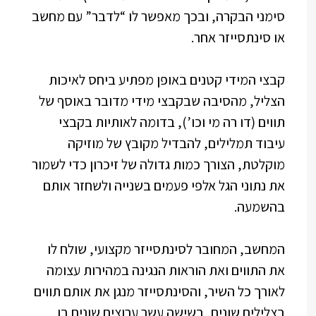
סימני הבקרה, ובכך מאפשר לו “לדבר” עם מחשב
או סינתסייזר אחר.
קבצי המידי קטנים באופן מפתיע ביחס לאיכות
הצליל, מהסיבה שבקבצי מידי מדובר באוסף של
תווים (דו רה מי וכו’), בדומה לאותיות בקבצי
עיבוד תמלילים, להבדיל מקובץ של מוזיקה
מוקלטת, הצורך כמות גדולה של זיכרון כדי לשמור
את נתוני הגל אלפי פעמים בשנייה ולשחזר אותם
בהשמעה.
המחשב, המחובר לסינתסייזר מקצועי, שולח לו
את התווים ואת הוראות הנגינה במהירות עצומה
לאורך כל השיר, והסינתסייזר מנגן את אותם תווים
בצלילים שונים, בשישה עשר ערוצים שונים בו